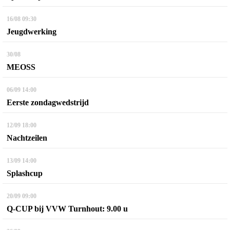
16/08
09:30
Jeugdwerking
30/08
MEOSS
06/09
14:00
Eerste zondagwedstrijd
12/09
18:00
Nachtzeilen
13/09
14:00
Splashcup
20/09
09:00
Q-CUP bij VVW Turnhout: 9.00 u