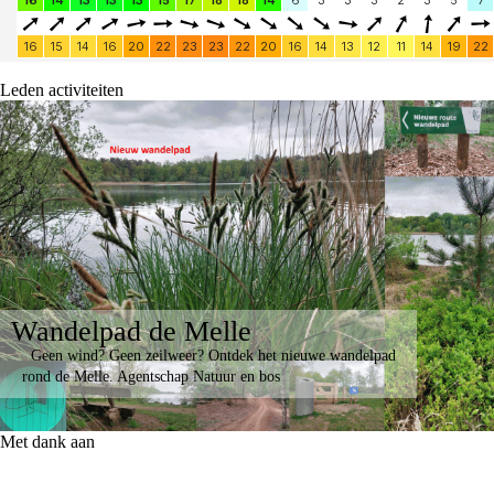
Leden activiteiten
Wandelpad de Melle
Geen wind? Geen zeilweer? Ontdek het nieuwe wandelpad
rond de Melle. Agentschap Natuur en bos
Met dank aan