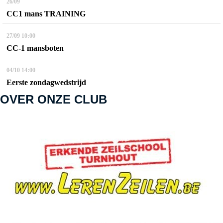
26/09
CC1 mans TRAINING
27/09
10:00
CC-1 mansboten
04/10
14:00
Eerste zondagwedstrijd
OVER ONZE CLUB